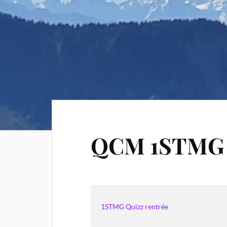
QCM 1STMG 
1STMG Quizz rentrée